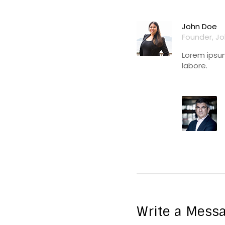
John Doe
Founder, J
Lorem ipsum
labore.
Write a Mess