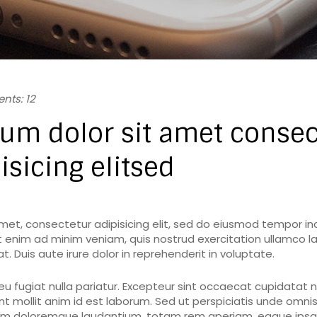
ts: 12
um dolor sit amet consec
pisicing elitsed
met, consectetur adipisicing elit, sed do eiusmod tempor inc
 enim ad minim veniam, quis nostrud exercitation ullamco labo
uis aute irure dolor in reprehenderit in voluptate.
 eu fugiat nulla pariatur. Excepteur sint occaecat cupidatat n
nt mollit anim id est laborum. Sed ut perspiciatis unde omnis 
m doloremque laudantium, totam rem aperiam, eaque ipsa q