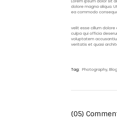
Lorem ipsum dolor sit a
dolore magna aliqua. Ut
ea commodo consequat. D
velit esse cillum dolore
culpa qui officia deseru
voluptatem accusantiu
veritatis et quasi arch
Tag:
Photography,
Blo
(05) Commen