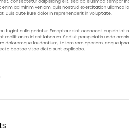
met, consectetur adipisicing elit, sed do eiusmod tempor inc
 enim ad minim veniam, quis nostrud exercitation ullamco labo
uis aute irure dolor in reprehenderit in voluptate.
 eu fugiat nulla pariatur. Excepteur sint occaecat cupidatat n
nt mollit anim id est laborum. Sed ut perspiciatis unde omnis 
m doloremque laudantium, totam rem aperiam, eaque ipsa q
itecto beatae vitae dicta sunt explicabo.
g
ts