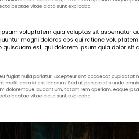
itecto beatae vitae dicta sunt explicabo.
psam voluptatem quia voluptas sit aspernatur aut 
uuntur magni dolores eos qui ratione voluptatem 
 quisquam est, qui dolorem ipsum quia dolor sit 
 eu fugiat nulla pariatur. Excepteur sint occaecat cupidatat n
nt mollit anim id est laborum. Sed ut perspiciatis unde omnis 
m doloremque laudantium, totam rem aperiam, eaque ipsa q
itecto beatae vitae dicta sunt explicabo.