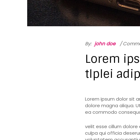
By:
john doe
Commen
Lorem ips
tlplei adi
Lorem ipsum dolor sit a
dolore magna aliqua. Ut
ea commodo consequat. D
velit esse cillum dolore
culpa qui officia deseru
voluptatem accusantiu