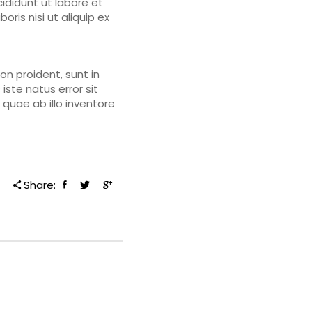
ididunt ut labore et
ris nisi ut aliquip ex
on proident, sunt in
iste natus error sit
uae ab illo inventore
Share: