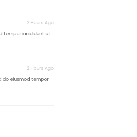
2 Hours Ago
d tempor incididunt ut
2 Hours Ago
sed do eiusmod tempor